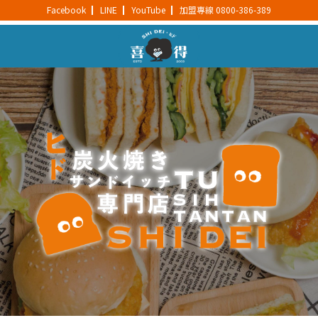
Facebook
LINE
YouTube
加盟專線 0800-386-389