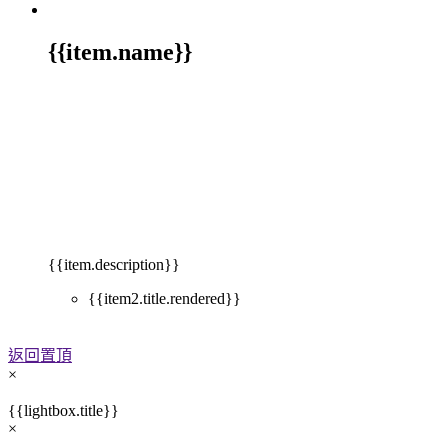
{{item.name}}
{{item.description}}
{{item2.title.rendered}}
返回置頂
×
{{lightbox.title}}
×