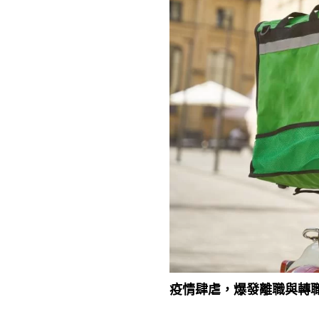
疫情肆虐，爆發離職與轉