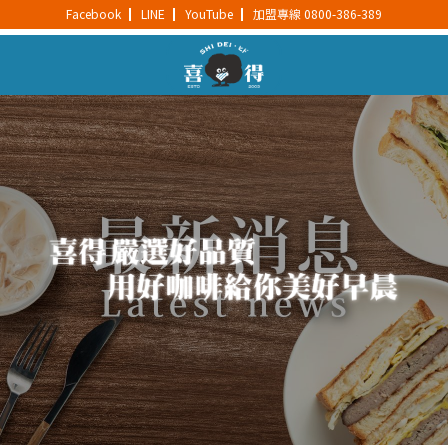
Facebook
LINE
YouTube
加盟專線 0800-386-389