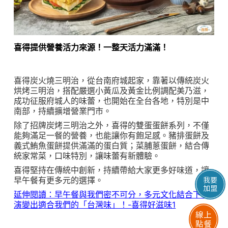
喜得提供營養活力來源！一整天活力滿滿！
喜得炭火燒三明治，從台南府城起家，靠著以傳統炭火
烘烤三明治，搭配嚴選小黃瓜及黃金比例調配美乃滋，
成功征服府城人的味蕾，也開始在全台各地，特別是中
南部，持續擴增營業門市。
除了招牌炭烤三明治之外，喜得的雙蛋蛋餅系列，不僅
能夠滿足一餐的營養，也能讓你有飽足感。豬排蛋餅及
義式鮪魚蛋餅提供滿滿的蛋白質；菜脯蔥蛋餅，結合傳
統家常菜，口味特別，讓味蕾有新體驗。
喜得堅持在傳統中創新，持續帶給大家更多好味道，讓
早午餐有更多元的選擇。
我要
加盟
延伸閱讀：早午餐與我們密不可分，多元文化結合下，
演變出適合我們的「台灣味」！-喜得好滋味1
線上
點餐