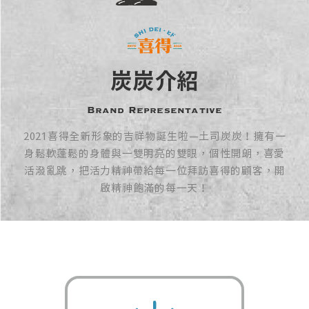
炭炭介紹
Brand Representative
2021喜得全新形象的吉祥物誕生啦—土司炭炭！擁有一
身鬆軟蓬鬆的身體與一雙明亮的雙眼，個性開朗，喜愛
活潑亂跳，把活力精神帶給每一位拜訪喜得的顧客，開
啟精神飽滿的每一天！