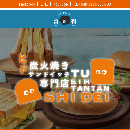
Facebook
LINE
YouTube
加盟專線 0800-386-389